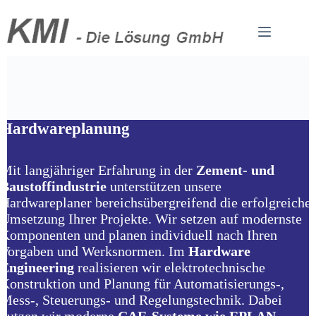
Zum
Inhalt
springen
Hardwareplanung
Mit langjähriger Erfahrung in der
Zement- und
Baustoffindustrie
unterstützen unsere
Hardwareplaner bereichsübergreifend die erfolgreiche
Umsetzung Ihrer Projekte. Wir setzen auf modernste
Komponenten und planen individuell nach Ihren
Vorgaben und Werksnormen. Im
Hardware
Engineering
realisieren wir elektrotechnische
Konstruktion und Planung für Automatisierungs-,
Mess-, Steuerungs- und Regelungstechnik. Dabei