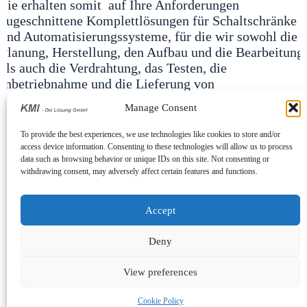
Sie erhalten somit auf Ihre Anforderungen
zugeschnittene Komplettlösungen für Schaltschränke
und Automatisierungssysteme, für die wir sowohl die
Planung, Herstellung, den Aufbau und die Bearbeitung
als auch die Verdrahtung, das Testen, die
Inbetriebnahme und die Lieferung von
Schaltschränken übernehmen.
Manage Consent
Alles aus einer Hand, mit den Erfahrungen aus Ihrer
To provide the best experiences, we use technologies like cookies to store and/or
access device information. Consenting to these technologies will allow us to process
Industrie, zu Ihrem Vorteil und Nutzen.
data such as browsing behavior or unique IDs on this site. Not consenting or
withdrawing consent, may adversely affect certain features and functions.
Automate today, innovate tomorrow, excel forever.
Accept
Deny
View preferences
Cookie Policy
Copyright © 2026 - KMI - Automation